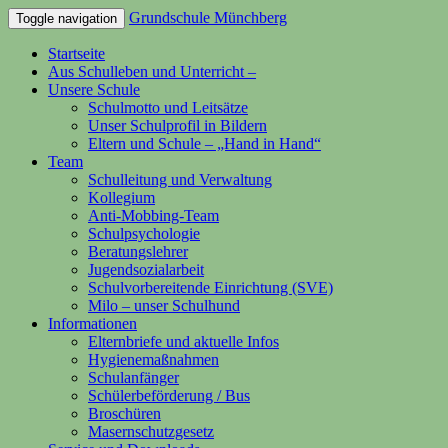
Grundschule Münchberg
Toggle navigation
Startseite
Aus Schulleben und Unterricht –
Unsere Schule
Schulmotto und Leitsätze
Unser Schulprofil in Bildern
Eltern und Schule – „Hand in Hand“
Team
Schulleitung und Verwaltung
Kollegium
Anti-Mobbing-Team
Schulpsychologie
Beratungslehrer
Jugendsozialarbeit
Schulvorbereitende Einrichtung (SVE)
Milo – unser Schulhund
Informationen
Elternbriefe und aktuelle Infos
Hygienemaßnahmen
Schulanfänger
Schülerbeförderung / Bus
Broschüren
Masernschutzgesetz