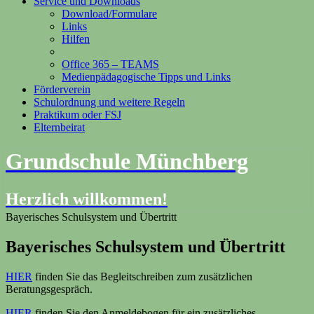
Service und Downloads
Download/Formulare
Links
Hilfen
Bayerisches Schulsystem und Übertritt
Office 365 – TEAMS
Medienpädagogische Tipps und Links
Förderverein
Schulordnung und weitere Regeln
Praktikum oder FSJ
Elternbeirat
Grundschule Münchberg
Herzlich willkommen!
Bayerisches Schulsystem und Übertritt
Bayerisches Schulsystem und Übertritt
HIER
finden Sie das Begleitschreiben zum zusätzlichen
Beratungsgespräch.
HIER
finden Sie den Anmeldebogen für ein zusätzliches